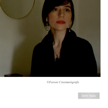
 como Eva ©Faroni Cinematógrafo
leer más