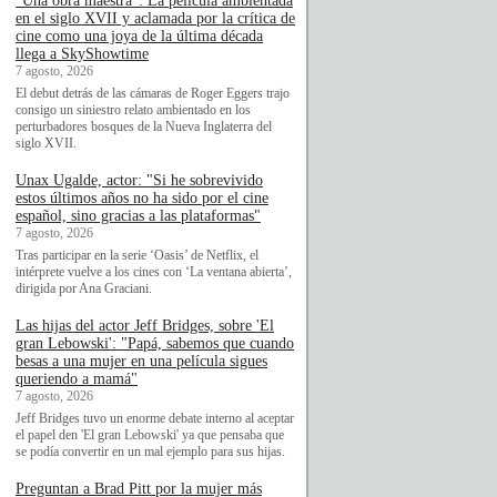
"Una obra maestra": La película ambientada
en el siglo XVII y aclamada por la crítica de
cine como una joya de la última década
llega a SkyShowtime
7 agosto, 2026
El debut detrás de las cámaras de Roger Eggers trajo
consigo un siniestro relato ambientado en los
perturbadores bosques de la Nueva Inglaterra del
siglo XVII.
Unax Ugalde, actor: "Si he sobrevivido
estos últimos años no ha sido por el cine
español, sino gracias a las plataformas"
7 agosto, 2026
Tras participar en la serie ‘Oasis’ de Netflix, el
intérprete vuelve a los cines con ‘La ventana abierta’,
dirigida por Ana Graciani.
Las hijas del actor Jeff Bridges, sobre 'El
gran Lebowski': "Papá, sabemos que cuando
besas a una mujer en una película sigues
queriendo a mamá"
7 agosto, 2026
Jeff Bridges tuvo un enorme debate interno al aceptar
el papel den 'El gran Lebowski' ya que pensaba que
se podía convertir en un mal ejemplo para sus hijas.
Preguntan a Brad Pitt por la mujer más