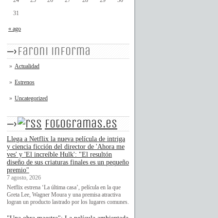
24
25
26
27
28
29
30
31
« ago
faroni informa
Actualidad
Estrenos
Uncategorized
fotogramas.es
Llega a Netflix la nueva película de intriga
y ciencia ficción del director de 'Ahora me
ves' y 'El increíble Hulk': "El resultón
diseño de sus criaturas finales es un pequeño
premio"
7 agosto, 2026
Netflix estrena ‘La última casa’, película en la que
Greta Lee, Wagner Moura y una premisa atractiva
logran un producto lastrado por los lugares comunes.