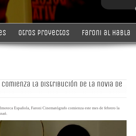
3
4
5
6
es
Otros proyectos
Faroni al habla
comienza la distribución de la novia de
Filmoteca Española, Faroni Cinematógrafo comienza este mes de febrero la
znań.