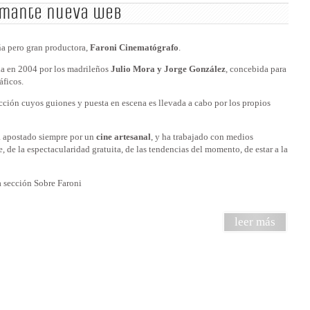
amante nueva web
a pero gran productora,
Faroni Cinematógrafo
.
da en 2004 por los madrileños
Julio Mora y Jorge González
, concebida para
áficos.
cción cuyos guiones y puesta en escena es llevada a cabo por los propios
 apostado siempre por un
cine artesanal
, y ha trabajado con medios
, de la espectacularidad gratuita, de las tendencias del momento, de estar a la
la sección Sobre Faroni
leer más